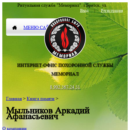
Ритуальная служба "Мемориал".
г.Братск
,
ул.
Комсомольская 83
Вход
|
Регистрация
МЕНЮ САЙТА
ИНТЕРНЕТ-ОФИС ПОХОРОННОЙ СЛУЖБЫ
МЕМОРИАЛ
8 902 567 24 51
Главная
>
Книга памяти
>
Мыльников Аркадий
Афанасьевич
О компании