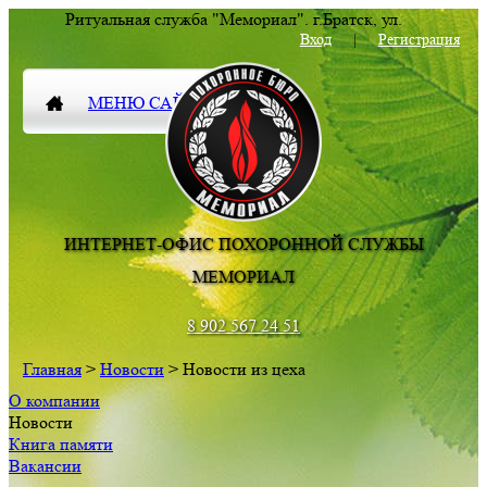
Ритуальная служба "Мемориал".
г.Братск
,
ул.
Комсомольская 83
Вход
|
Регистрация
МЕНЮ САЙТА
ИНТЕРНЕТ-ОФИС ПОХОРОННОЙ СЛУЖБЫ
МЕМОРИАЛ
8 902 567 24 51
Главная
>
Новости
> Новости из цеха
О компании
Новости
Книга памяти
Вакансии