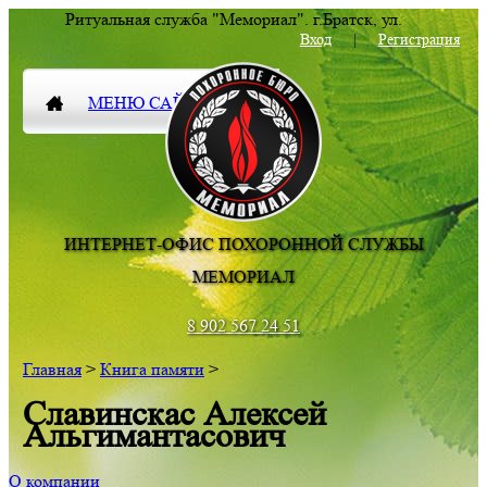
Ритуальная служба "Мемориал".
г.Братск
,
ул.
Комсомольская 83
Вход
|
Регистрация
МЕНЮ САЙТА
ИНТЕРНЕТ-ОФИС ПОХОРОННОЙ СЛУЖБЫ
МЕМОРИАЛ
8 902 567 24 51
Главная
>
Книга памяти
>
Славинскас Алексей
Альгимантасович
О компании