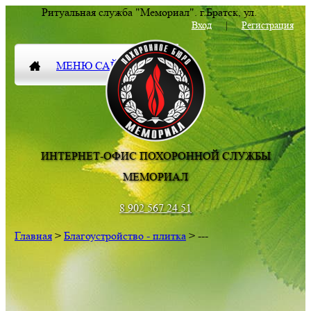
Ритуальная служба "Мемориал".
г.Братск
,
ул.
Комсомольская 83
Вход
|
Регистрация
МЕНЮ САЙТА
ИНТЕРНЕТ-ОФИС ПОХОРОННОЙ СЛУЖБЫ
МЕМОРИАЛ
8 902 567 24 51
Главная
>
Благоустройство - плитка
> ---